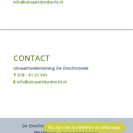
info@uitvaartdordrecht.nl
CONTACT
Uitvaartonderneming De Drechtstreek
T
078 - 61 51 941
E
info@uitvaartdordrecht.nl
De Drechtstreek uitvaartverzorging © 2025 |
Wij zijn ook te bereiken via Whatsapp
Disclaimer
|
Privacyverklaring